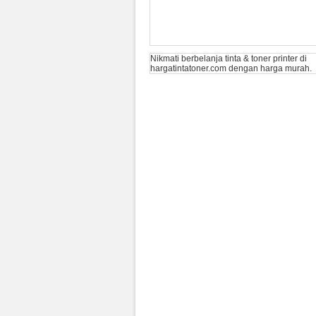
Nikmati berbelanja tinta & toner printer di
hargatintatoner.com
dengan harga murah.
Toner HP LaserJet 826A Yellow
(CF312A) Original
Rp (Hubungi CS)