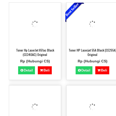
Toner Hp LaserJet 651ac Black
Toner HP Laserjet 55A Black [CE255A
(CE340AC) Original
Original
Rp (Hubungi CS)
Rp (Hubungi CS)
Detail
Beli
Detail
Beli
)