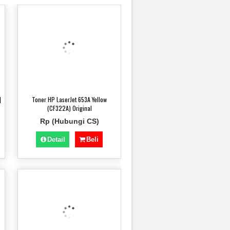
]
Toner HP LaserJet 653A Yellow
(CF322A) Original
Rp (Hubungi CS)
Detail
Beli