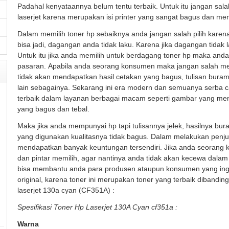
Padahal kenyataannya belum tentu terbaik. Untuk itu jangan sala
laserjet karena merupakan isi printer yang sangat bagus dan mem
Dalam memilih toner hp sebaiknya anda jangan salah pilih karen
bisa jadi, dagangan anda tidak laku. Karena jika dagangan tidak
Untuk itu jika anda memilih untuk berdagang toner hp maka and
pasaran. Apabila anda seorang konsumen maka jangan salah memi
tidak akan mendapatkan hasil cetakan yang bagus, tulisan buram
lain sebagainya. Sekarang ini era modern dan semuanya serba 
terbaik dalam layanan berbagai macam seperti gambar yang mempu
yang bagus dan tebal.
Maka jika anda mempunyai hp tapi tulisannya jelek, hasilnya bur
yang digunakan kualitasnya tidak bagus. Dalam melakukan penjua
mendapatkan banyak keuntungan tersendiri. Jika anda seorang
dan pintar memilih, agar nantinya anda tidak akan kecewa dalam 
bisa membantu anda para produsen ataupun konsumen yang ingi
original, karena toner ini merupakan toner yang terbaik dibandin
laserjet 130a cyan (CF351A) :
Spesifikasi Toner Hp Laserjet 130A Cyan cf351a :
Warna