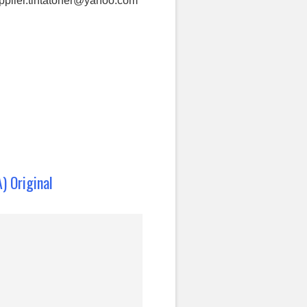
plier.tintatoner@yahoo.com
) Original