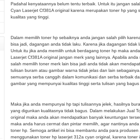
Padahal kenyataannya belum tentu terbaik. Untuk itu jangan salah
Cyan Laserjet Cf381A original karena merupakan toner hp yang
kualitas yang tinggi.
Dalam memilih toner hp sebaiknya anda jangan salah pilih karen
bisa jadi, dagangan anda tidak laku. Karena jika dagangan tidak
Untuk itu jika anda memilih untuk berdagang toner hp maka and
Laserjet Cf381A original jangan merk yang lainnya. Apabila an
salah memilih toner merk lain bisa jadi anda tidak akan mendapa
tulisan buram atau gambar warna tidak jelas dan lain sebagainy
semuanya serba canggih dalam komunikasi dan serba terbaik da
gambar yang mempunyai kualitas tinggi serta tulisan yang bagus 
Maka jika anda mempunyai hp tapi tulisannya jelek, hasilnya bur
yang digunkan kualitasnya tidak bagus. Dalam melakukan Jual T
original maka anda akan mendapatkan banyak keuntungan tersen
maka anda harus cermat dan pintar memilih, agar nantinya anda
toner hp. Semoga artikel ini bisa membantu anda para produsen
menggunakan toner hp laserjet 312a cyan original, karena toner 