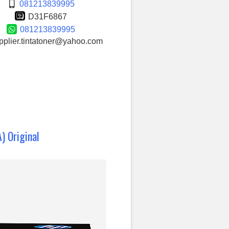
081213839995
D31F6867
081213839995
plier.tintatoner@yahoo.com
) Original