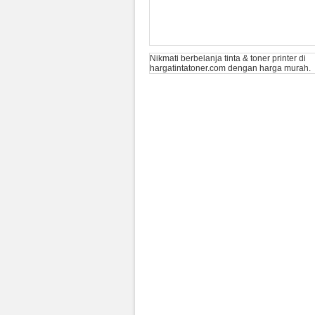
Nikmati berbelanja tinta & toner printer di
hargatintatoner.com
dengan harga murah.
Toner HP LaserJet 826A Yellow
(CF312A) Original
Rp (Hubungi CS)