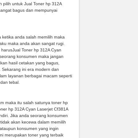
 pilih untuk Jual Toner hp 312A
 sangat bagus dan mempunyai
a ketika anda salah memilih maka
 laku maka anda akan sangat rugi.
a harusJual Toner hp 312A Cyan
da seorang konsumen maka jangan
tkan hasil cetakan yang bagus,
a. Sekarang ini era modern dan
lam layanan berbagai macam seperti
dan tebal.
am maka itu salah satunya toner hp
oner hp 312A Cyan Laserjet Cf381A
diri. Jika anda seorang konsumen
 tidak akan kecewa dalam memilih
 ataupun konsumen yang ingin
ini merupakan toner yang terbaik