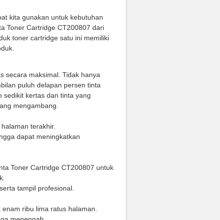
pat kita gunakan untuk kebutuhan
ta Toner Cartridge CT200807 dari
k toner cartridge satu ini memiliki
oduk.
tas secara maksimal. Tidak hanya
ilan puluh delapan persen tinta
sedikit kertas dan tinta yang
ta yang mengambang.
 halaman terakhir.
hingga dapat meningkatkan
genta Toner Cartridge CT200807 untuk
k.
erta tampil profesional.
k enam ribu lima ratus halaman.
ngga menengah.