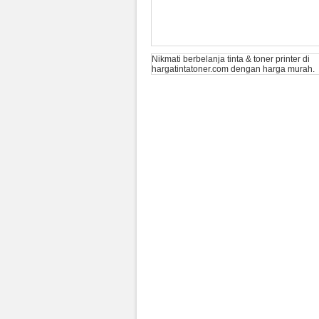
Nikmati berbelanja tinta & toner printer di
hargatintatoner.com
dengan harga murah.
Toner HP LaserJet 826A Yellow
(CF312A) Original
Rp (Hubungi CS)