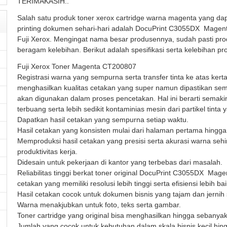
TERIMAKASIH..
Salah satu produk toner xerox cartridge warna magenta yang da
printing dokumen sehari-hari adalah DocuPrint C3055DX  Magen
Fuji Xerox. Mengingat nama besar produsennya, sudah pasti produ
beragam kelebihan. Berikut adalah spesifikasi serta kelebihan pr
Fuji Xerox Toner Magenta CT200807
Registrasi warna yang sempurna serta transfer tinta ke atas ker
menghasilkan kualitas cetakan yang super namun dipastikan semb
akan digunakan dalam proses pencetakan. Hal ini berarti semakin 
terbuang serta lebih sedikit kontaminias mesin dari partikel tin
Dapatkan hasil cetakan yang sempurna setiap waktu.
Hasil cetakan yang konsisten mulai dari halaman pertama hingga
Memproduksi hasil cetakan yang presisi serta akurasi warna se
produktivitas kerja.
Didesain untuk pekerjaan di kantor yang terbebas dari masalah.
Reliabilitas tinggi berkat toner original DocuPrint C3055DX  Ma
cetakan yang memiliki resolusi lebih tinggi serta efisiensi lebih bai
Hasil cetakan cocok untuk dokumen bisnis yang tajam dan jernih s
Warna menakjubkan untuk foto, teks serta gambar.
Toner cartridge yang original bisa menghasilkan hingga sebanya
Jumlah yang cocok untuk kebutuhan dalam skala bisnis kecil hi