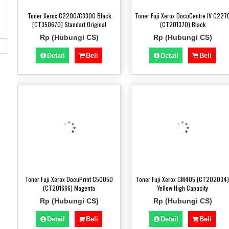
Toner Xerox C2200/C3300 Black
Toner Fuji Xerox DocuCentre IV C227
[CT350670] Standart Original
(CT201370) Black
Rp (Hubungi CS)
Rp (Hubungi CS)
Detail
Beli
Detail
Beli
Toner Fuji Xerox DocuPrint C5005D
Toner Fuji Xerox CM405 (CT202034)
(CT201666) Magenta
Yellow High Capacity
Rp (Hubungi CS)
Rp (Hubungi CS)
Detail
Beli
Detail
Beli