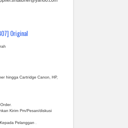
plier.tintatoner@yahoo.com
07] Original
rah
oner hingga Cartridge Canon, HP,
 Order.
hkan Kirim Pm/Pesan/diskusi
Kepada Pelanggan .