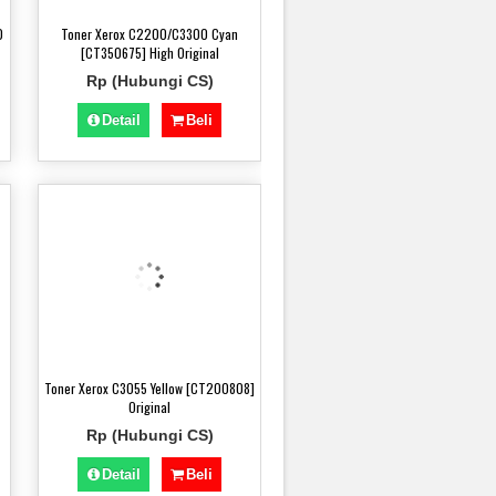
0
Toner Xerox C2200/C3300 Cyan
[CT350675] High Original
Rp (Hubungi CS)
Detail
Beli
Toner Xerox C3055 Yellow [CT200808]
Original
Rp (Hubungi CS)
Detail
Beli