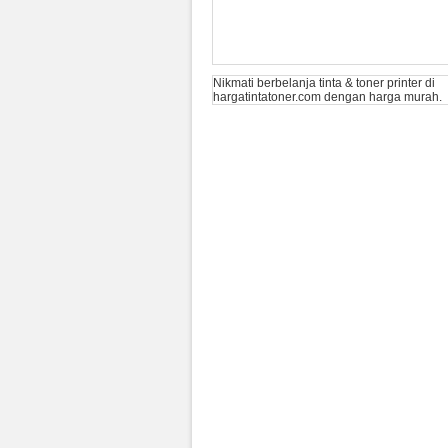
Nikmati berbelanja tinta & toner printer di
hargatintatoner.com
dengan harga murah.
Toner HP LaserJet 826A Yellow
(CF312A) Original
Rp (Hubungi CS)