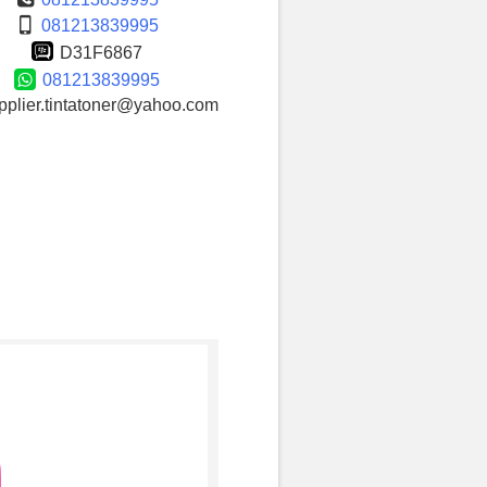
081213839995
D31F6867
081213839995
plier.tintatoner@yahoo.com