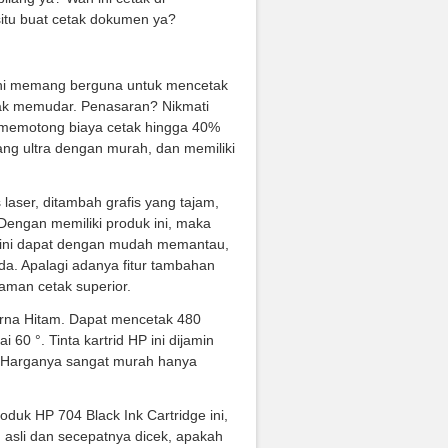
itu buat cetak dokumen ya?
 ini memang berguna untuk mencetak
idak memudar. Penasaran? Nikmati
alah memotong biaya cetak hingga 40%
ang ultra dengan murah, dan memiliki
laser, ditambah grafis yang tajam,
engan memiliki produk ini, maka
uk ini dapat dengan mudah memantau,
da. Apalagi adanya fitur tambahan
laman cetak superior.
 warna Hitam. Dapat mencetak 480
60 °. Tinta kartrid HP ini dijamin
. Harganya sangat murah hanya
oduk HP 704 Black Ink Cartridge ini,
g asli dan secepatnya dicek, apakah