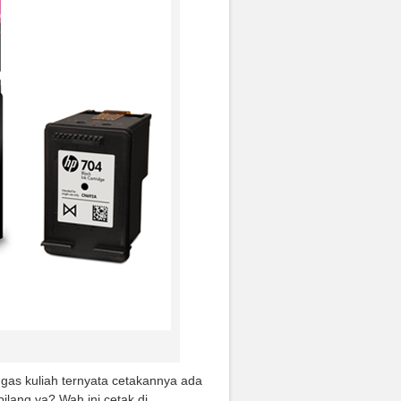
gas kuliah ternyata cetakannya ada
ilang ya? Wah ini cetak di