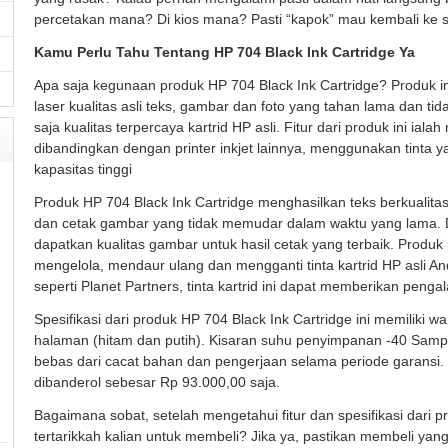
percetakan mana? Di kios mana? Pasti “kapok” mau kembali ke s
Kamu Perlu Tahu Tentang HP 704 Black Ink Cartridge Ya
Apa saja kegunaan produk HP 704 Black Ink Cartridge? Produk
laser kualitas asli teks, gambar dan foto yang tahan lama dan t
saja kualitas terpercaya kartrid HP asli. Fitur dari produk ini i
dibandingkan dengan printer inkjet lainnya, menggunakan tinta y
kapasitas tinggi
Produk HP 704 Black Ink Cartridge menghasilkan teks berkualitas 
dan cetak gambar yang tidak memudar dalam waktu yang lama. D
dapatkan kualitas gambar untuk hasil cetak yang terbaik. Prod
mengelola, mendaur ulang dan mengganti tinta kartrid HP asli An
seperti Planet Partners, tinta kartrid ini dapat memberikan penga
Spesifikasi dari produk HP 704 Black Ink Cartridge ini memiliki
halaman (hitam dan putih). Kisaran suhu penyimpanan -40 Sampai 
bebas dari cacat bahan dan pengerjaan selama periode garansi
dibanderol sebesar Rp 93.000,00 saja.
Bagaimana sobat, setelah mengetahui fitur dan spesifikasi dari pr
tertarikkah kalian untuk membeli? Jika ya, pastikan membeli yan