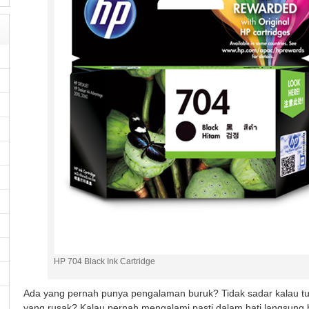
HP 704 Black Ink Cartridge
Ada yang pernah punya pengalaman buruk? Tidak sadar kalau tu
yang rusak? Kalau pernah mengalami pasti dalam hati langsung b